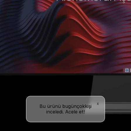
İçerik Yükleniyor
X
Bu ürünü bugün
çok
kişi
inceledi. Acele et!